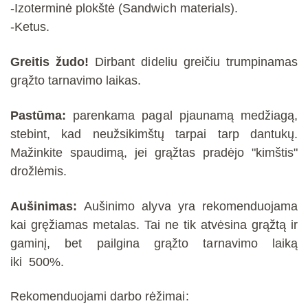
-Izoterminė plokštė (Sandwich materials).
-Ketus.
Greitis žudo!
Dirbant dideliu greičiu trumpinamas
grąžto tarnavimo laikas
.
Pastūma:
parenkama pagal pjaunamą medžiagą,
stebint, kad neužsikimštų tarpai tarp dantukų.
Mažinkite spaudimą, jei grąžtas pradėjo "kimštis"
drožlėmis.
Aušinimas:
Aušinimo alyva yra rekomenduojama
kai gręžiamas metalas. Tai ne tik atvėsina grąžtą ir
gaminį, bet pailgina grąžto tarnavimo laiką
iki
500%.
Rekomenduojami darbo rėžimai: