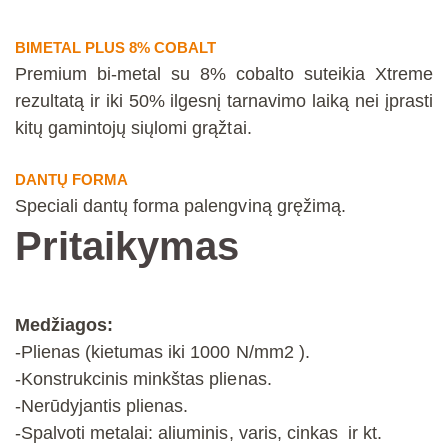
BIMETAL PLUS 8% COBALT
Premium bi-metal su 8% cobalto suteikia Xtreme
rezultatą ir iki 50% ilgesnį tarnavimo laiką nei įprasti
kitų gamintojų siųlomi grąžtai.
DANTŲ FORMA
Speciali dantų forma palengviną gręžimą.
Pritaikymas
Medžiagos:
-Plienas (kietumas iki 1000 N/mm2 ).
-Konstrukcinis minkštas plienas.
-Nerūdyjantis plienas.
-Spalvoti metalai: aliuminis, varis, cinkas ir kt.