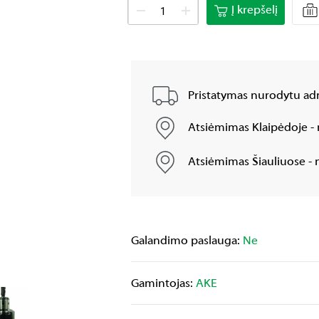
Į krepšelį
Pristatymas nurodytu adr
Atsiėmimas Klaipėdoje - 
Atsiėmimas Šiauliuose - n
Galandimo paslauga:
Ne
Gamintojas:
AKE