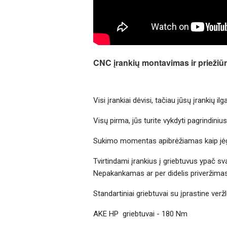
CNC įrankių montavimas ir priežiū
Visi įrankiai dėvisi, tačiau jūsų įrankių 
Visų pirma, jūs turite vykdyti pagrindin
Sukimo momentas apibrėžiamas kaip jėgo
Tvirtindami įrankius į griebtuvus ypač s
Nepakankamas ar per didelis priveržimas n
Standartiniai griebtuvai su įprastine ver
AKE HP griebtuvai - 180 Nm