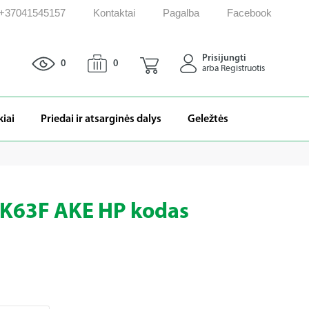
: +37041545157
Kontaktai
Pagalba
Facebook
Prisijungti
0
0
arba Registruotis
kiai
Priedai ir atsarginės dalys
Geležtės
HSK63F AKE HP kodas