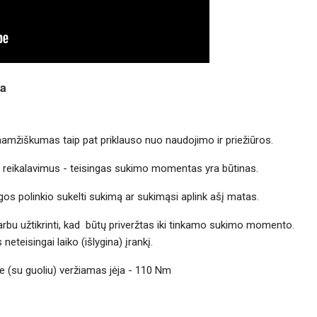
ra
ilgaamžiškumas taip pat priklauso nuo naudojimo ir priežiūros.
ius reikalavimus - teisingas sukimo momentas yra būtinas.
s polinkio sukelti sukimą ar sukimąsi aplink ašį matas.
varbu užtikrinti, kad būtų priveržtas iki tinkamo sukimo momento.
eteisingai laiko (išlygina) įrankį.
žle (su guoliu) veržiamas jėja - 110 Nm