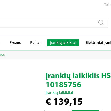
Tel
i
Frezos
Peiliai
Įrankių laikikliai
Elektriniai įran
5756
Įrankių laikiklis 
10185756
Įrankių laikikliai
€ 139,15