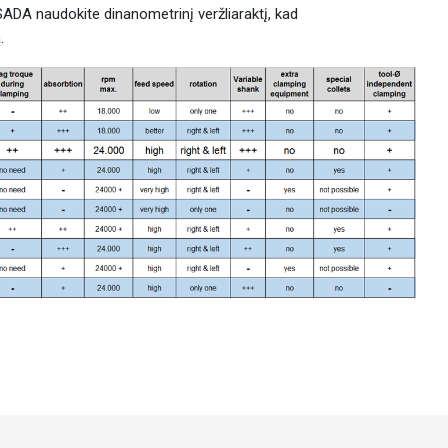
SADA naudokite dinanometrinį veržliaraktį, kad
.