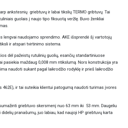
rp ankstesnių griebtuvų ir labai tikslių TERMO gribtuvų. Tai
liniais guolais į naujo tipo fiksuotą veržlę. Buvo ženkliai
imas.
us lengvai naudojamo sprendimo. AKE išsprendė šį vartotojų
ksli ir atspari tvirtinimo sistema.
ios dėl pažeistų rutulinių guolių, esančių standartiniuose
uvai pasiekia maždaug 0,008 mm ntikslumą. Nors konstrukcija yra
alima naudoti sukant pagal laikrodžio rodyklę ir prieš laikrodžio
 462E), ir tai suteikia klientui patogumą naudoti turimas įvores
i sumažinti griebtuvo skersmenį nuo 63 mm iki 53 mm. Daugeliu
 didelių pranašumų, juo labiau, kad naujoji HP griebtuvų karta