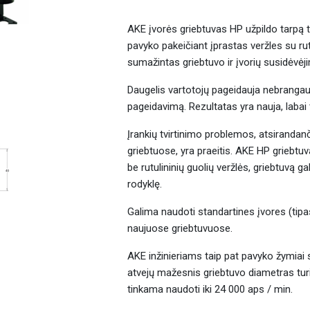
AKE įvorės griebtuvas HP užpildo tarpą ta
pavyko pakeičiant įprastas veržles su rutu
sumažintas griebtuvo ir įvorių susidėvėj
Daugelis vartotojų pageidauja nebranga
pageidavimą. Rezultatas yra nauja, labai ti
Įrankių tvirtinimo problemos, atsirandanč
griebtuose, yra praeitis. AKE HP griebt
be rutulininių guolių veržlės, griebtuvą g
rodyklę.
Galima naudoti standartines įvores (tipas
naujuose griebtuvuose.
AKE inžinieriams taip pat pavyko žymia
atvejų mažesnis griebtuvo diametras turi
tinkama naudoti iki 24 000 aps / min.