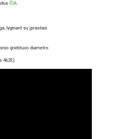
audus
ČIA
, lyginant su įprastais.
snio griebtuvo diametro.
s 462E).