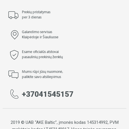
Prekių pristatymas
per 3 dienas
Galandimo servisas
Klaipėdoje ir Šiauliuose
Esame oficialūs atstovai
pasaulinių prekinių ženklų
Mums rūpi jūsų nuomonė,
palikite savo atsiliepimus
+37041545157
2019 © UAB “AKE Baltic”, įmonės kodas 145314992, PVM