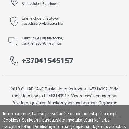
Klaipėdoje ir Šiauliuose
Esame oficialūs atstovai
pasaulinių prekinių ženklų
Mums rūpi jūsų nuomonė,
palikite savo atsiliepimus
+37041545157
2019 © UAB “AKE Baltic”, įmonės kodas 145314992, PVM
mokėtojo kodas LT453149917. Visos teisės saugomos.
Privatumo politika
.
Atsakomybės apribojimas
.
Grąžinimo
sąlygos.
Informuojame, kad šioje svetainėje naudojami slapukai (angl.
Įrankių galandinimo servisas, pramoniniai pjūklai, pramoninia
Cookies). Sutikdami, paspauskite mygtuką „Sutinku“ arba
grąžtai, medienos įrankiai, metalo įrankiai.
naršykite toliau. Detalesnę informaciją apie naudojamus slapukus