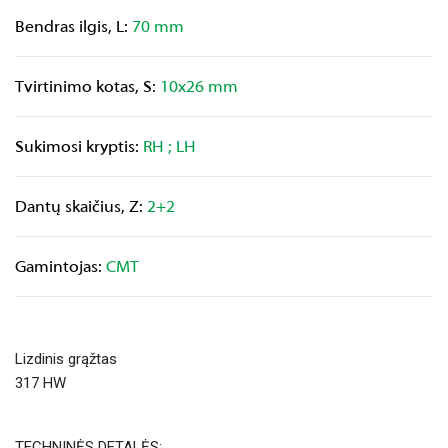
Bendras ilgis, L:
70 mm
Tvirtinimo kotas, S:
10x26 mm
Sukimosi kryptis:
RH ; LH
Dantų skaičius, Z:
2+2
Gamintojas:
CMT
Lizdinis grąžtas
317 HW
TECHNINĖS DETALĖS: