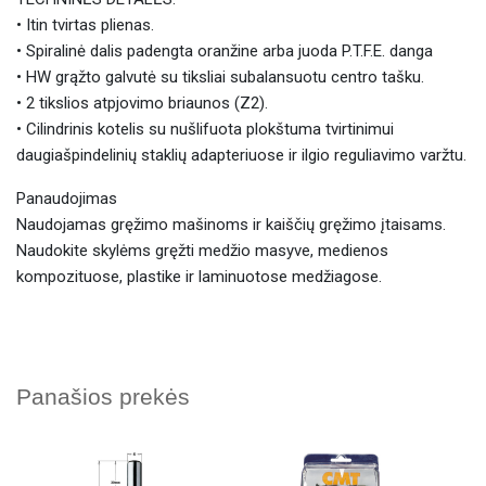
• Itin tvirtas plienas.
• Spiralinė dalis padengta oranžine arba juoda P.T.F.E. danga
• HW grąžto galvutė su tiksliai subalansuotu centro tašku.
• 2 tikslios atpjovimo briaunos (Z2).
• Cilindrinis kotelis su nušlifuota plokštuma tvirtinimui
daugiašpindelinių staklių adapteriuose ir ilgio reguliavimo varžtu.
Panaudojimas
Naudojamas gręžimo mašinoms ir kaiščių gręžimo įtaisams.
Naudokite skylėms gręžti medžio masyve, medienos
kompozituose, plastike ir laminuotose medžiagose.
Panašios prekės