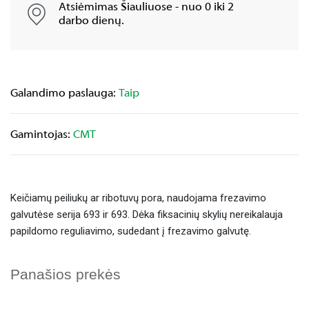
Atsiėmimas Šiauliuose - nuo 0 iki 2
darbo dienų.
Galandimo paslauga:
Taip
Gamintojas:
CMT
Keičiamų peiliukų ar ribotuvų pora, naudojama frezavimo
galvutėse serija 693 ir 693. Dėka fiksacinių skylių nereikalauja
papildomo reguliavimo, sudedant į frezavimo galvutę.
Panašios prekės