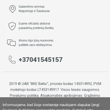
Galandimo servisas
Klaipėdoje ir Šiauliuose
Esame oficialūs atstovai
pasaulinių prekinių ženklų
Mums rūpi jūsų nuomonė,
palikite savo atsiliepimus
+37041545157
2019 © UAB “AKE Baltic”, įmonės kodas 145314992, PVM
mokėtojo kodas LT453149917. Visos teisės saugomos.
Privatumo politika
.
Atsakomybės apribojimas
.
Grąžinimo
sąlygos.
Informuojame, kad šioje svetainėje naudojami slapukai (angl.
Įrankių galandinimo servisas, pramoniniai pjūklai, pramoninia