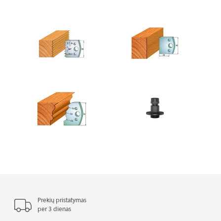
Prekių pristatymas
per 3 dienas