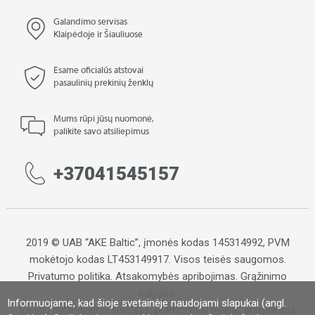
Galandimo servisas
Klaipėdoje ir Šiauliuose
Esame oficialūs atstovai
pasaulinių prekinių ženklų
Mums rūpi jūsų nuomonė,
palikite savo atsiliepimus
+37041545157
2019 © UAB “AKE Baltic”, įmonės kodas 145314992, PVM
mokėtojo kodas LT453149917. Visos teisės saugomos.
Privatumo politika
.
Atsakomybės apribojimas
.
Grąžinimo
sąlygos.
Informuojame, kad šioje svetainėje naudojami slapukai (angl.
Įrankių galandinimo servisas, pramoniniai pjūklai, pramoninia