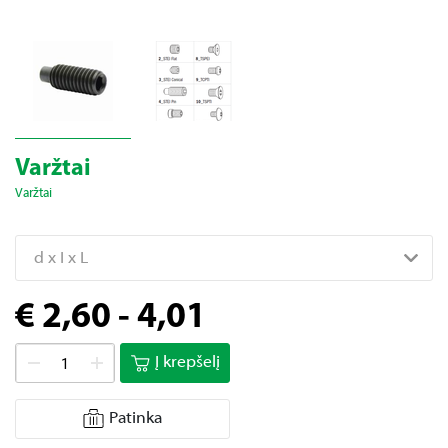
Varžtai
Varžtai
d x I x L
€ 2,60 - 4,01
Į krepšelį
Patinka